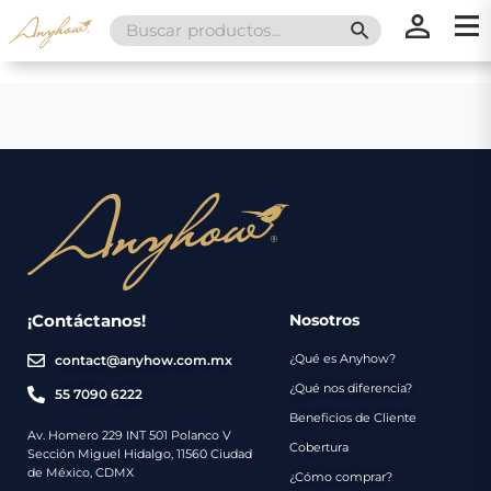
Search
SEARCH BUTT
for:
×
×
Promociones
Inicio
Nosotros
Catálogo
Servicios
Regalos
¡Contáctanos!
Nosotros
¿Qué es Anyhow?
contact@anyhow.com.mx
Envíos
Contacto
¿Qué nos diferencia?
55 7090 6222
Beneficios de Cliente
Métodos
Av. Homero 229 INT 501 Polanco V
Cobertura
Sección Miguel Hidalgo, 11560 Ciudad
de
de México, CDMX
¿Cómo comprar?