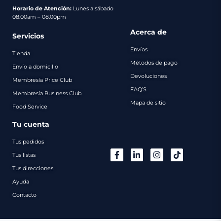
pago
Horario de Atención:
Lunes a sábado
08:00am – 08:00pm
Contacto
Acerca de
Servicios
Envíos
Tienda
Métodos de pago
Envío a domicilio
Devoluciones
Membresía Price Club
FAQ’S
Membresía Business Club
Mapa de sitio
Food Service
Tu cuenta
Tus pedidos
Tus listas
Tus direcciones
Ayuda
Contacto