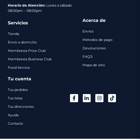
pago
Horario de Atención:
Lunes a sábado
08:00am – 08:00pm
Contacto
Acerca de
Servicios
Envíos
Tienda
Métodos de pago
Envío a domicilio
Devoluciones
Membresía Price Club
FAQ’S
Membresía Business Club
Mapa de sitio
Food Service
Tu cuenta
Tus pedidos
Tus listas
Tus direcciones
Ayuda
Contacto