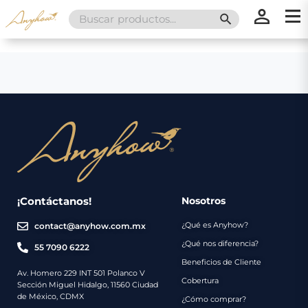
Search
SEARCH BUTT
for:
×
×
Promociones
Inicio
Nosotros
Catálogo
Servicios
Regalos
¡Contáctanos!
Nosotros
¿Qué es Anyhow?
contact@anyhow.com.mx
Envíos
Contacto
¿Qué nos diferencia?
55 7090 6222
Beneficios de Cliente
Métodos
Av. Homero 229 INT 501 Polanco V
Cobertura
Sección Miguel Hidalgo, 11560 Ciudad
de
de México, CDMX
¿Cómo comprar?