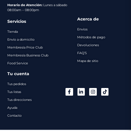
pago
Horario de Atención:
Lunes a sábado
08:00am – 08:00pm
Contacto
Acerca de
Servicios
Envíos
Tienda
Métodos de pago
Envío a domicilio
Devoluciones
Membresía Price Club
FAQ’S
Membresía Business Club
Mapa de sitio
Food Service
Tu cuenta
Tus pedidos
Tus listas
Tus direcciones
Ayuda
Contacto