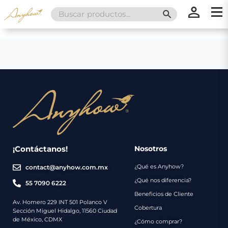
Search
SEARCH BUTT
for:
×
×
Promociones
Inicio
Nosotros
Catálogo
Servicios
Regalos
¡Contáctanos!
Nosotros
¿Qué es Anyhow?
contact@anyhow.com.mx
Envíos
Contacto
¿Qué nos diferencia?
55 7090 6222
Beneficios de Cliente
Métodos
Av. Homero 229 INT 501 Polanco V
Cobertura
Sección Miguel Hidalgo, 11560 Ciudad
de
de México, CDMX
¿Cómo comprar?