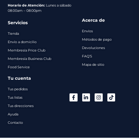
pago
Horario de Atención:
Lunes a sábado
08:00am – 08:00pm
Contacto
Acerca de
Servicios
Envíos
Tienda
Métodos de pago
Envío a domicilio
Devoluciones
Membresía Price Club
FAQ’S
Membresía Business Club
Mapa de sitio
Food Service
Tu cuenta
Tus pedidos
Tus listas
Tus direcciones
Ayuda
Contacto