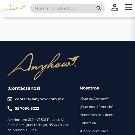
Search
SEARCH BUTT
for:
×
×
Promociones
Inicio
Nosotros
Catálogo
Servicios
Regalos
¡Contáctanos!
Nosotros
¿Qué es Anyhow?
contact@anyhow.com.mx
Envíos
Contacto
¿Qué nos diferencia?
55 7090 6222
Beneficios de Cliente
Métodos
Av. Homero 229 INT 501 Polanco V
Cobertura
Sección Miguel Hidalgo, 11560 Ciudad
de
de México, CDMX
¿Cómo comprar?