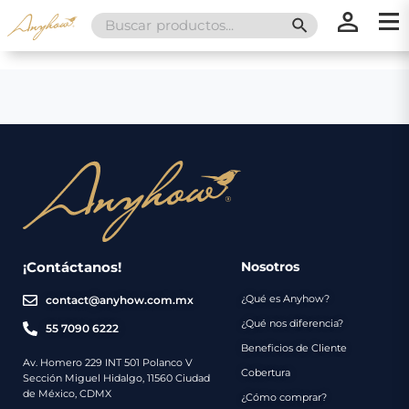
Search
SEARCH BUTT
for:
×
×
Promociones
Inicio
Nosotros
Catálogo
Servicios
Regalos
¡Contáctanos!
Nosotros
¿Qué es Anyhow?
contact@anyhow.com.mx
Envíos
Contacto
¿Qué nos diferencia?
55 7090 6222
Beneficios de Cliente
Métodos
Av. Homero 229 INT 501 Polanco V
Cobertura
Sección Miguel Hidalgo, 11560 Ciudad
de
de México, CDMX
¿Cómo comprar?