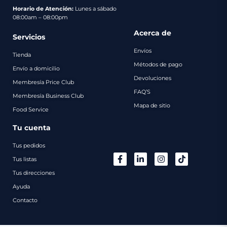
pago
Horario de Atención:
Lunes a sábado
08:00am – 08:00pm
Contacto
Acerca de
Servicios
Envíos
Tienda
Métodos de pago
Envío a domicilio
Devoluciones
Membresía Price Club
FAQ’S
Membresía Business Club
Mapa de sitio
Food Service
Tu cuenta
Tus pedidos
Tus listas
Tus direcciones
Ayuda
Contacto