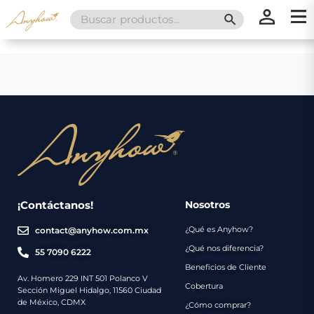
Search
SEARCH BUTT
for:
×
×
Promociones
Inicio
Nosotros
Catálogo
Servicios
Regalos
¡Contáctanos!
Nosotros
¿Qué es Anyhow?
contact@anyhow.com.mx
Envíos
Contacto
¿Qué nos diferencia?
55 7090 6222
Beneficios de Cliente
Métodos
Av. Homero 229 INT 501 Polanco V
Cobertura
Sección Miguel Hidalgo, 11560 Ciudad
de
de México, CDMX
¿Cómo comprar?