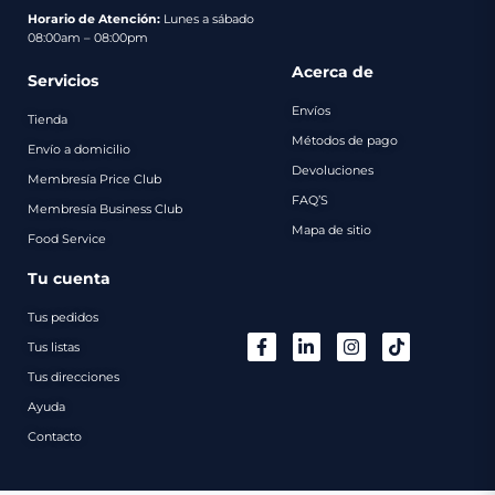
pago
Horario de Atención:
Lunes a sábado
08:00am – 08:00pm
Contacto
Acerca de
Servicios
Envíos
Tienda
Métodos de pago
Envío a domicilio
Devoluciones
Membresía Price Club
FAQ’S
Membresía Business Club
Mapa de sitio
Food Service
Tu cuenta
Tus pedidos
Tus listas
Tus direcciones
Ayuda
Contacto