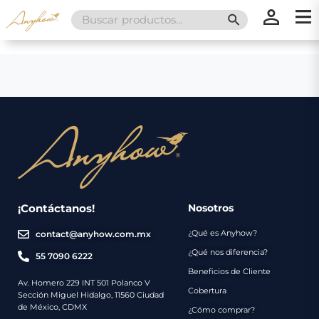
Search
SEARCH BUTT
for:
×
×
Promociones
Inicio
Nosotros
Catálogo
Servicios
Regalos
¡Contáctanos!
Nosotros
¿Qué es Anyhow?
contact@anyhow.com.mx
Envíos
Contacto
¿Qué nos diferencia?
55 7090 6222
Beneficios de Cliente
Métodos
Av. Homero 229 INT 501 Polanco V
Cobertura
Sección Miguel Hidalgo, 11560 Ciudad
de
de México, CDMX
¿Cómo comprar?