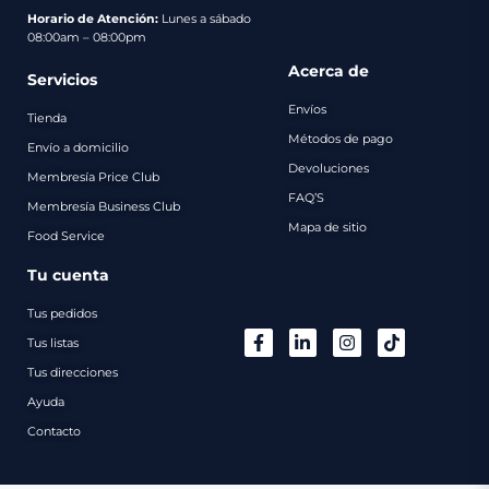
pago
Horario de Atención:
Lunes a sábado
08:00am – 08:00pm
Contacto
Acerca de
Servicios
Envíos
Tienda
Métodos de pago
Envío a domicilio
Devoluciones
Membresía Price Club
FAQ’S
Membresía Business Club
Mapa de sitio
Food Service
Tu cuenta
Tus pedidos
Tus listas
Tus direcciones
Ayuda
Contacto