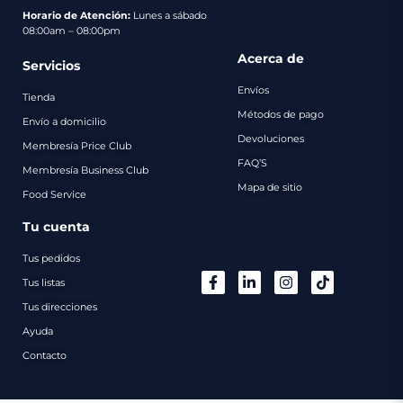
pago
Horario de Atención:
Lunes a sábado
08:00am – 08:00pm
Contacto
Acerca de
Servicios
Envíos
Tienda
Métodos de pago
Envío a domicilio
Devoluciones
Membresía Price Club
FAQ’S
Membresía Business Club
Mapa de sitio
Food Service
Tu cuenta
Tus pedidos
Tus listas
Tus direcciones
Ayuda
Contacto