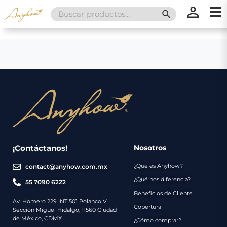
Search
SEARCH BUTT
for:
×
×
Promociones
Inicio
Nosotros
Catálogo
Servicios
Regalos
¡Contáctanos!
Nosotros
¿Qué es Anyhow?
contact@anyhow.com.mx
Envíos
Contacto
¿Qué nos diferencia?
55 7090 6222
Beneficios de Cliente
Métodos
Av. Homero 229 INT 501 Polanco V
Cobertura
Sección Miguel Hidalgo, 11560 Ciudad
de
de México, CDMX
¿Cómo comprar?