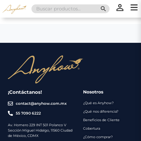
Search
SEARCH BUTT
for:
×
×
Promociones
Inicio
Nosotros
Catálogo
Servicios
Regalos
¡Contáctanos!
Nosotros
¿Qué es Anyhow?
contact@anyhow.com.mx
Envíos
Contacto
¿Qué nos diferencia?
55 7090 6222
Beneficios de Cliente
Métodos
Av. Homero 229 INT 501 Polanco V
Cobertura
Sección Miguel Hidalgo, 11560 Ciudad
de
de México, CDMX
¿Cómo comprar?