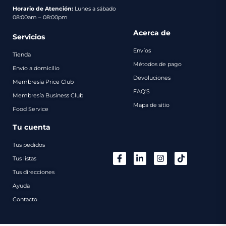
pago
Horario de Atención:
Lunes a sábado
08:00am – 08:00pm
Contacto
Acerca de
Servicios
Envíos
Tienda
Métodos de pago
Envío a domicilio
Devoluciones
Membresía Price Club
FAQ’S
Membresía Business Club
Mapa de sitio
Food Service
Tu cuenta
Tus pedidos
Tus listas
Tus direcciones
Ayuda
Contacto