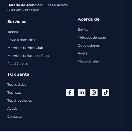
pago
Horario de Atención:
Lunes a sábado
08:00am – 08:00pm
Contacto
Acerca de
Servicios
Envíos
Tienda
Métodos de pago
Envío a domicilio
Devoluciones
Membresía Price Club
FAQ’S
Membresía Business Club
Mapa de sitio
Food Service
Tu cuenta
Tus pedidos
Tus listas
Tus direcciones
Ayuda
Contacto