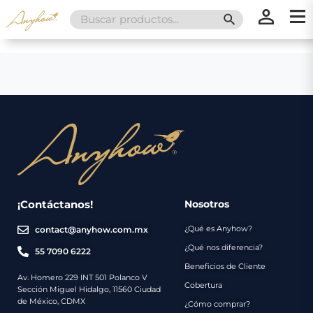
Search
SEARCH BUTT
for:
×
×
Promociones
Inicio
Nosotros
Catálogo
Servicios
Regalos
¡Contáctanos!
Nosotros
¿Qué es Anyhow?
contact@anyhow.com.mx
Envíos
Contacto
¿Qué nos diferencia?
55 7090 6222
Beneficios de Cliente
Métodos
Av. Homero 229 INT 501 Polanco V
Cobertura
Sección Miguel Hidalgo, 11560 Ciudad
de
de México, CDMX
¿Cómo comprar?