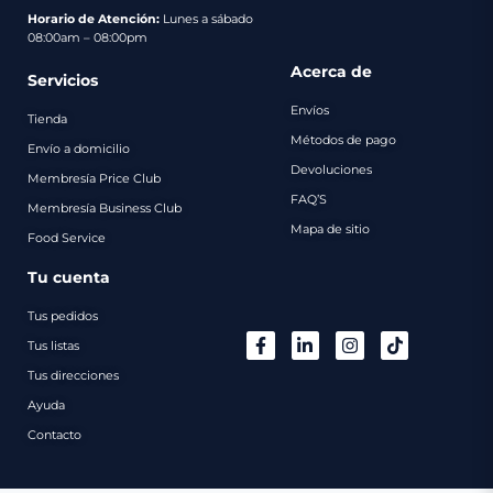
pago
Horario de Atención:
Lunes a sábado
08:00am – 08:00pm
Contacto
Acerca de
Servicios
Envíos
Tienda
Métodos de pago
Envío a domicilio
Devoluciones
Membresía Price Club
FAQ’S
Membresía Business Club
Mapa de sitio
Food Service
Tu cuenta
Tus pedidos
Tus listas
Tus direcciones
Ayuda
Contacto