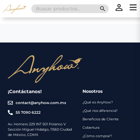
Search
SEARCH BUTT
for:
×
×
Promociones
Inicio
Nosotros
Catálogo
Servicios
Regalos
¡Contáctanos!
Nosotros
¿Qué es Anyhow?
contact@anyhow.com.mx
Envíos
Contacto
¿Qué nos diferencia?
55 7090 6222
Beneficios de Cliente
Métodos
Av. Homero 229 INT 501 Polanco V
Cobertura
Sección Miguel Hidalgo, 11560 Ciudad
de
de México, CDMX
¿Cómo comprar?