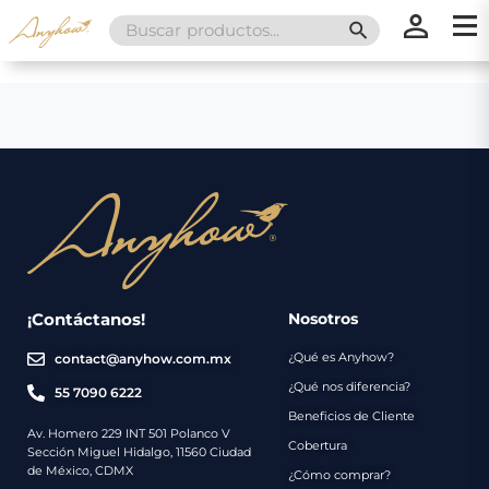
Search
SEARCH BUTT
for:
×
×
Promociones
Inicio
Nosotros
Catálogo
Servicios
Regalos
¡Contáctanos!
Nosotros
¿Qué es Anyhow?
contact@anyhow.com.mx
Envíos
Contacto
¿Qué nos diferencia?
55 7090 6222
Beneficios de Cliente
Métodos
Av. Homero 229 INT 501 Polanco V
Cobertura
Sección Miguel Hidalgo, 11560 Ciudad
de
de México, CDMX
¿Cómo comprar?