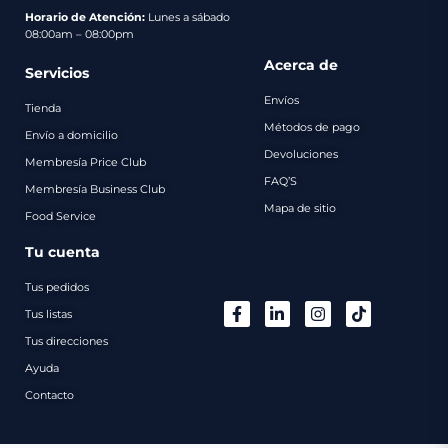
pago
Horario de Atención:
Lunes a sábado
08:00am – 08:00pm
Contacto
Acerca de
Servicios
Envíos
Tienda
Métodos de pago
Envío a domicilio
Devoluciones
Membresía Price Club
FAQ’S
Membresía Business Club
Mapa de sitio
Food Service
Tu cuenta
Tus pedidos
Tus listas
Tus direcciones
Ayuda
Contacto