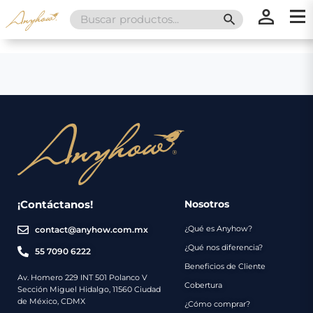
Search
SEARCH BUTT
for:
×
×
Promociones
Inicio
Nosotros
Catálogo
Servicios
Regalos
¡Contáctanos!
Nosotros
¿Qué es Anyhow?
contact@anyhow.com.mx
Envíos
Contacto
¿Qué nos diferencia?
55 7090 6222
Beneficios de Cliente
Métodos
Av. Homero 229 INT 501 Polanco V
Cobertura
Sección Miguel Hidalgo, 11560 Ciudad
de
de México, CDMX
¿Cómo comprar?