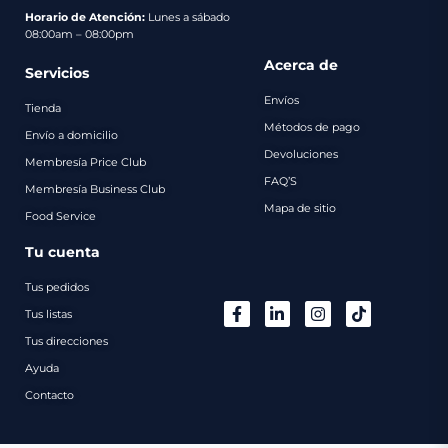
pago
Horario de Atención:
Lunes a sábado
08:00am – 08:00pm
Contacto
Acerca de
Servicios
Envíos
Tienda
Métodos de pago
Envío a domicilio
Devoluciones
Membresía Price Club
FAQ’S
Membresía Business Club
Mapa de sitio
Food Service
Tu cuenta
Tus pedidos
Tus listas
Tus direcciones
Ayuda
Contacto