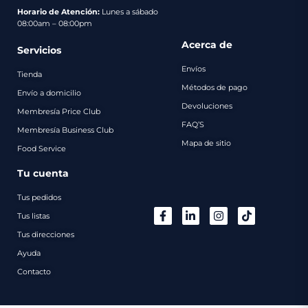
pago
Horario de Atención:
Lunes a sábado
08:00am – 08:00pm
Contacto
Acerca de
Servicios
Envíos
Tienda
Métodos de pago
Envío a domicilio
Devoluciones
Membresía Price Club
FAQ’S
Membresía Business Club
Mapa de sitio
Food Service
Tu cuenta
Tus pedidos
Tus listas
Tus direcciones
Ayuda
Contacto