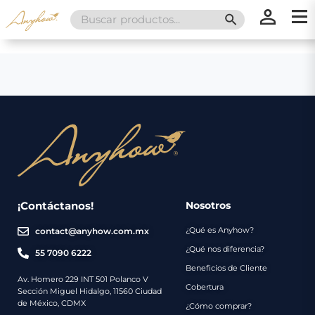
Search
SEARCH BUTT
for:
×
×
Promociones
Inicio
Nosotros
Catálogo
Servicios
Regalos
¡Contáctanos!
Nosotros
¿Qué es Anyhow?
contact@anyhow.com.mx
Envíos
Contacto
¿Qué nos diferencia?
55 7090 6222
Beneficios de Cliente
Métodos
Av. Homero 229 INT 501 Polanco V
Cobertura
Sección Miguel Hidalgo, 11560 Ciudad
de
de México, CDMX
¿Cómo comprar?