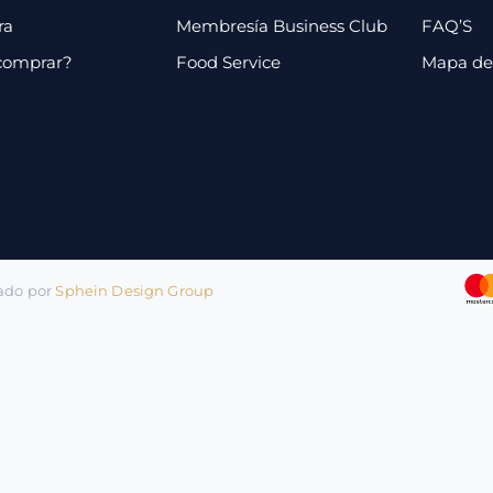
ra
Membresía Business Club
FAQ’S
comprar?
Food Service
Mapa de 
lado por
Sphein Design Group