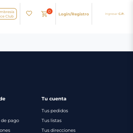
0
mbresía
Login/Registro
Ingresar
C.P.
N
ice Club
de
Tu cuenta
Tus pedidos
 de pago
Tus listas
iones
Tus direcciones