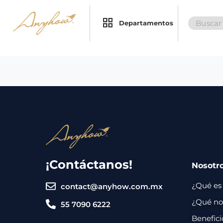
Search
×
×
Departamentos
for:
Promociones
Inicio
Nosotros
Catálogo
Servicios
Regalos
¡Contáctanos!
Nosotr
Envíos
Contacto
¿Qué es
contact@anyhow.com.mx
Métodos
¿Qué nos
55 7090 6222
de
Benefici