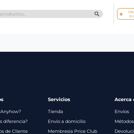
Me
SEARCH BUTTO
Pr
os
Servicios
Acerca 
 Anyhow?
Tienda
Envíos
 diferencia?
Envío a domicilio
Métodos
os de Cliente
Membresía Price Club
Devoluc