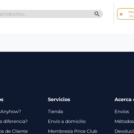
Me
SEARCH BUTTO
Pr
os
Servicios
Acerca 
 Anyhow?
Tienda
Envíos
 diferencia?
Envío a domicilio
Métodos
os de Cliente
Membresía Price Club
Devoluc