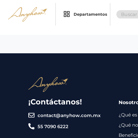
Search
×
×
Departamentos
for:
Promociones
Inicio
Nosotros
Catálogo
Servicios
Regalos
¡Contáctanos!
Nosotr
Envíos
Contacto
¿Qué es
contact@anyhow.com.mx
Métodos
¿Qué nos
55 7090 6222
de
Benefici