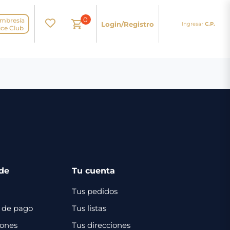
0
mbresía
Login/Registro
Ingresar
C.P.
N
ice Club
de
Tu cuenta
Tus pedidos
 de pago
Tus listas
iones
Tus direcciones