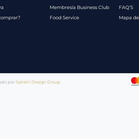
ra
Membresía Business Club
FAQ’S
comprar?
Food Service
Mapa de 
lado por
Sphein Design Group