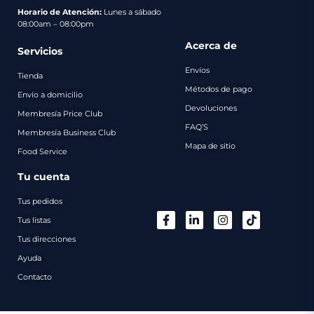
pago
Horario de Atención:
Lunes a sábado
08:00am – 08:00pm
Contacto
Acerca de
Servicios
Envíos
Tienda
Métodos de pago
Envío a domicilio
Devoluciones
Membresía Price Club
FAQ’S
Membresía Business Club
Mapa de sitio
Food Service
Tu cuenta
Tus pedidos
Tus listas
Tus direcciones
Ayuda
Contacto