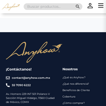
Search
SEARCH BUTT
for:
×
×
Promociones
Inicio
Nosotros
Catálogo
Servicios
Regalos
¡Contáctanos!
Nosotros
¿Qué es Anyhow?
contact@anyhow.com.mx
Envíos
Contacto
¿Qué nos diferencia?
55 7090 6222
Beneficios de Cliente
Métodos
Av. Homero 229 INT 501 Polanco V
Cobertura
Sección Miguel Hidalgo, 11560 Ciudad
de
de México, CDMX
¿Cómo comprar?