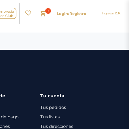
0
mbresía
Login/Registro
Ingresar
C.P.
N
ice Club
de
Tu cuenta
Tus pedidos
 de pago
Tus listas
iones
Tus direcciones