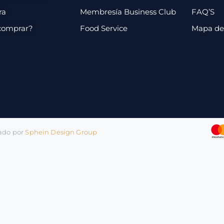
ra
Membresía Business Club
FAQ’S
comprar?
Food Service
Mapa de 
lado por
Sphein Design Group