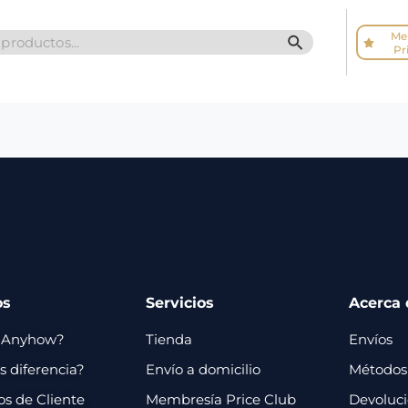
Me
SEARCH BUTTO
Pr
os
Servicios
Acerca 
 Anyhow?
Tienda
Envíos
 diferencia?
Envío a domicilio
Métodos
os de Cliente
Membresía Price Club
Devoluc