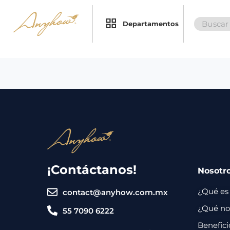
Search
×
×
Departamentos
for:
Promociones
Inicio
Nosotros
Catálogo
Servicios
Regalos
¡Contáctanos!
Nosotr
Envíos
Contacto
¿Qué es
contact@anyhow.com.mx
Métodos
¿Qué nos
55 7090 6222
de
Benefici