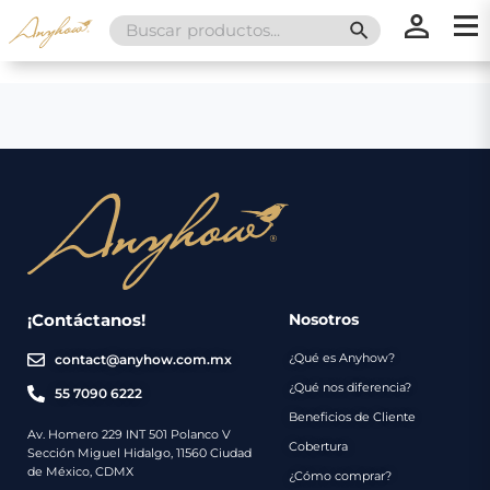
Search
SEARCH BUTT
for:
×
×
Promociones
Inicio
Nosotros
Catálogo
Servicios
Regalos
¡Contáctanos!
Nosotros
¿Qué es Anyhow?
contact@anyhow.com.mx
Envíos
Contacto
¿Qué nos diferencia?
55 7090 6222
Beneficios de Cliente
Métodos
Av. Homero 229 INT 501 Polanco V
Cobertura
Sección Miguel Hidalgo, 11560 Ciudad
de
de México, CDMX
¿Cómo comprar?