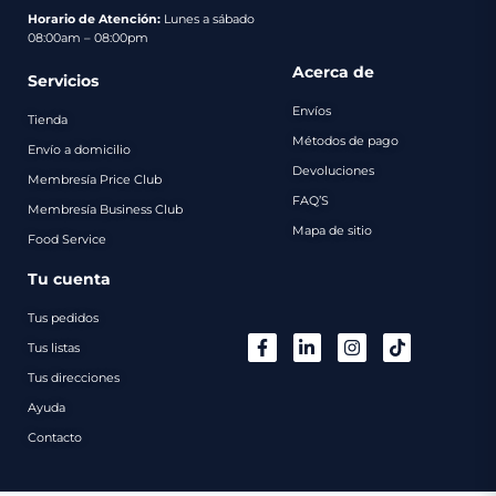
pago
Horario de Atención:
Lunes a sábado
08:00am – 08:00pm
Contacto
Acerca de
Servicios
Envíos
Tienda
Métodos de pago
Envío a domicilio
Devoluciones
Membresía Price Club
FAQ’S
Membresía Business Club
Mapa de sitio
Food Service
Tu cuenta
Tus pedidos
Tus listas
Tus direcciones
Ayuda
Contacto