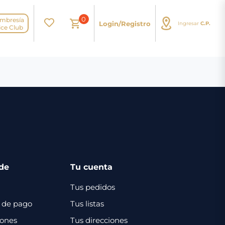
0
mbresía
Login/Registro
Ingresar
C.P.
N
ice Club
de
Tu cuenta
Tus pedidos
 de pago
Tus listas
iones
Tus direcciones