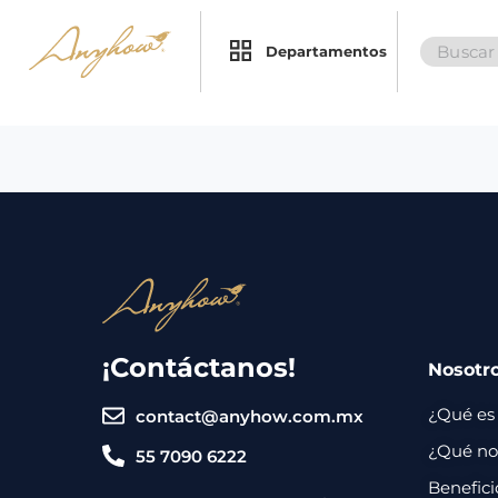
Search
×
×
Departamentos
for:
Promociones
Inicio
Nosotros
Catálogo
Servicios
Regalos
¡Contáctanos!
Nosotr
Envíos
Contacto
¿Qué es
contact@anyhow.com.mx
Métodos
¿Qué nos
55 7090 6222
de
Benefici