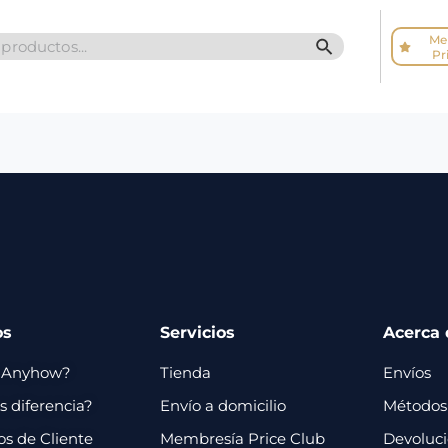
Me
SEARCH BUTTO
Pr
os
Servicios
Acerca 
 Anyhow?
Tienda
Envíos
 diferencia?
Envío a domicilio
Métodos
os de Cliente
Membresía Price Club
Devoluc