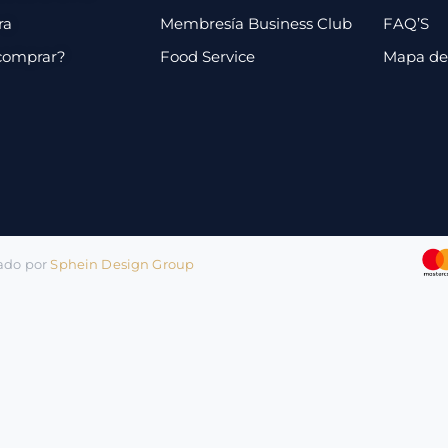
ra
Membresía Business Club
FAQ’S
comprar?
Food Service
Mapa de 
lado por
Sphein Design Group