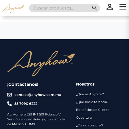
Search
SEARCH BUTT
for:
×
×
Promociones
Inicio
Nosotros
Catálogo
Servicios
Regalos
¡Contáctanos!
Nosotros
¿Qué es Anyhow?
contact@anyhow.com.mx
Envíos
Contacto
¿Qué nos diferencia?
55 7090 6222
Beneficios de Cliente
Métodos
Av. Homero 229 INT 501 Polanco V
Cobertura
Sección Miguel Hidalgo, 11560 Ciudad
de
de México, CDMX
¿Cómo comprar?