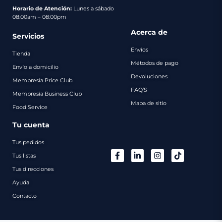
pago
Horario de Atención:
Lunes a sábado
08:00am – 08:00pm
Contacto
Acerca de
Servicios
Envíos
Tienda
Métodos de pago
Envío a domicilio
Devoluciones
Membresía Price Club
FAQ’S
Membresía Business Club
Mapa de sitio
Food Service
Tu cuenta
Tus pedidos
Tus listas
Tus direcciones
Ayuda
Contacto