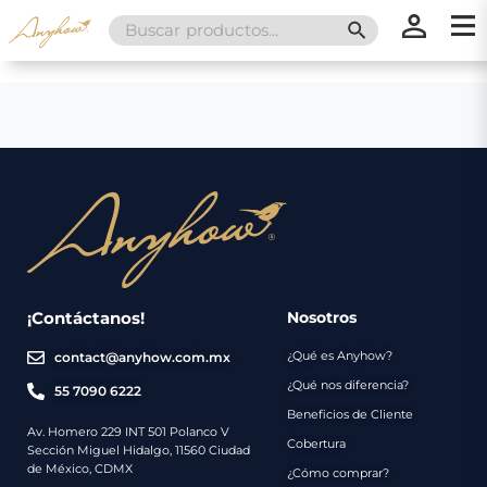
Search
SEARCH BUTT
for:
×
×
Promociones
Inicio
Nosotros
Catálogo
Servicios
Regalos
¡Contáctanos!
Nosotros
¿Qué es Anyhow?
contact@anyhow.com.mx
Envíos
Contacto
¿Qué nos diferencia?
55 7090 6222
Beneficios de Cliente
Métodos
Av. Homero 229 INT 501 Polanco V
Cobertura
Sección Miguel Hidalgo, 11560 Ciudad
de
de México, CDMX
¿Cómo comprar?