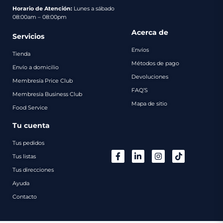
pago
Horario de Atención:
Lunes a sábado
08:00am – 08:00pm
Contacto
Acerca de
Servicios
Envíos
Tienda
Métodos de pago
Envío a domicilio
Devoluciones
Membresía Price Club
FAQ’S
Membresía Business Club
Mapa de sitio
Food Service
Tu cuenta
Tus pedidos
Tus listas
Tus direcciones
Ayuda
Contacto