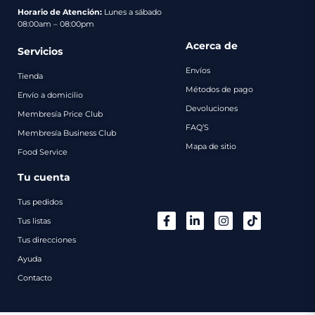
pago
Horario de Atención:
Lunes a sábado
08:00am – 08:00pm
Contacto
Acerca de
Servicios
Envíos
Tienda
Métodos de pago
Envío a domicilio
Devoluciones
Membresía Price Club
FAQ’S
Membresía Business Club
Mapa de sitio
Food Service
Tu cuenta
Tus pedidos
Tus listas
Tus direcciones
Ayuda
Contacto