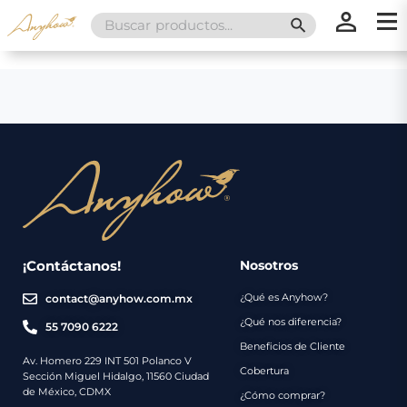
Search
SEARCH BUTT
for:
×
×
Promociones
Inicio
Nosotros
Catálogo
Servicios
Regalos
¡Contáctanos!
Nosotros
¿Qué es Anyhow?
contact@anyhow.com.mx
Envíos
Contacto
¿Qué nos diferencia?
55 7090 6222
Beneficios de Cliente
Métodos
Av. Homero 229 INT 501 Polanco V
Cobertura
Sección Miguel Hidalgo, 11560 Ciudad
de
de México, CDMX
¿Cómo comprar?