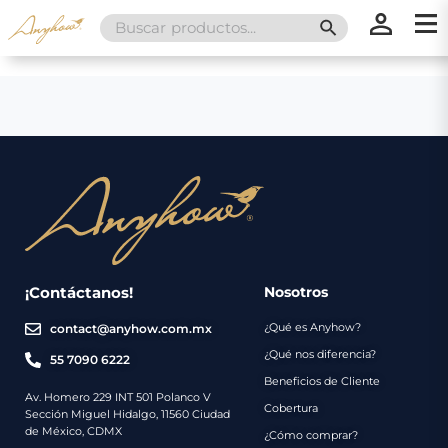
Search
SEARCH BUTT
for:
×
×
Promociones
Inicio
Nosotros
Catálogo
Servicios
Regalos
¡Contáctanos!
Nosotros
¿Qué es Anyhow?
contact@anyhow.com.mx
Envíos
Contacto
¿Qué nos diferencia?
55 7090 6222
Beneficios de Cliente
Métodos
Av. Homero 229 INT 501 Polanco V
Cobertura
Sección Miguel Hidalgo, 11560 Ciudad
de
de México, CDMX
¿Cómo comprar?