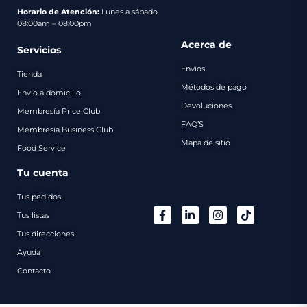
pago
Horario de Atención:
Lunes a sábado
08:00am – 08:00pm
Contacto
Acerca de
Servicios
Envíos
Tienda
Métodos de pago
Envío a domicilio
Devoluciones
Membresía Price Club
FAQ’S
Membresía Business Club
Mapa de sitio
Food Service
Tu cuenta
Tus pedidos
Tus listas
Tus direcciones
Ayuda
Contacto