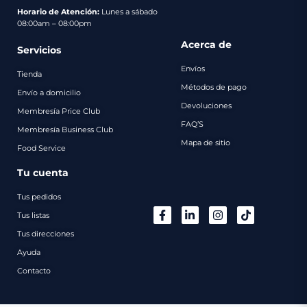
pago
Horario de Atención:
Lunes a sábado
08:00am – 08:00pm
Contacto
Acerca de
Servicios
Envíos
Tienda
Métodos de pago
Envío a domicilio
Devoluciones
Membresía Price Club
FAQ’S
Membresía Business Club
Mapa de sitio
Food Service
Tu cuenta
Tus pedidos
Tus listas
Tus direcciones
Ayuda
Contacto