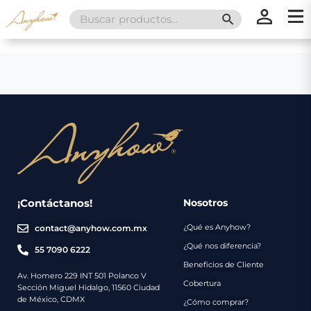
Search
SEARCH BUTT
for:
×
×
Promociones
Inicio
Nosotros
Catálogo
Servicios
Regalos
¡Contáctanos!
Nosotros
¿Qué es Anyhow?
contact@anyhow.com.mx
Envíos
Contacto
¿Qué nos diferencia?
55 7090 6222
Beneficios de Cliente
Métodos
Av. Homero 229 INT 501 Polanco V
Cobertura
Sección Miguel Hidalgo, 11560 Ciudad
de
de México, CDMX
¿Cómo comprar?