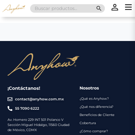
Search
SEARCH BUTT
for:
×
×
Promociones
Inicio
Nosotros
Catálogo
Servicios
Regalos
¡Contáctanos!
Nosotros
¿Qué es Anyhow?
contact@anyhow.com.mx
Envíos
Contacto
¿Qué nos diferencia?
55 7090 6222
Beneficios de Cliente
Métodos
Av. Homero 229 INT 501 Polanco V
Cobertura
Sección Miguel Hidalgo, 11560 Ciudad
de
de México, CDMX
¿Cómo comprar?