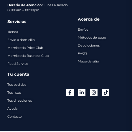
pago
Horario de Atención:
Lunes a sábado
08:00am – 08:00pm
Contacto
Acerca de
Servicios
Envíos
Tienda
Métodos de pago
Envío a domicilio
Devoluciones
Membresía Price Club
FAQ’S
Membresía Business Club
Mapa de sitio
Food Service
Tu cuenta
Tus pedidos
Tus listas
Tus direcciones
Ayuda
Contacto