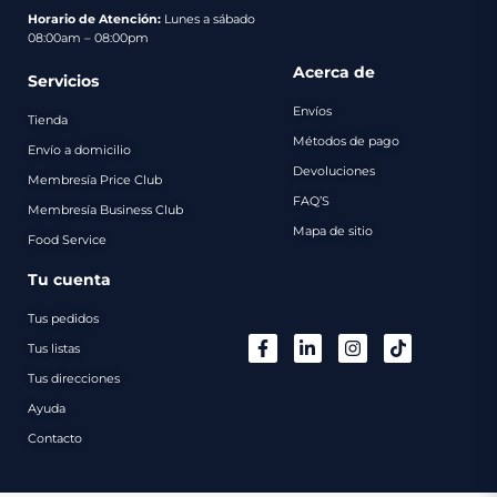
pago
Horario de Atención:
Lunes a sábado
08:00am – 08:00pm
Contacto
Acerca de
Servicios
Envíos
Tienda
Métodos de pago
Envío a domicilio
Devoluciones
Membresía Price Club
FAQ’S
Membresía Business Club
Mapa de sitio
Food Service
Tu cuenta
Tus pedidos
Tus listas
Tus direcciones
Ayuda
Contacto