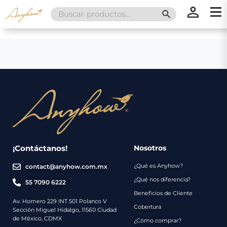
Search
SEARCH BUTT
for:
×
×
Promociones
Inicio
Nosotros
Catálogo
Servicios
Regalos
¡Contáctanos!
Nosotros
¿Qué es Anyhow?
contact@anyhow.com.mx
Envíos
Contacto
¿Qué nos diferencia?
55 7090 6222
Beneficios de Cliente
Métodos
Av. Homero 229 INT 501 Polanco V
Cobertura
Sección Miguel Hidalgo, 11560 Ciudad
de
de México, CDMX
¿Cómo comprar?