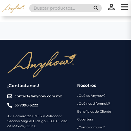
Search
SEARCH BUTT
for:
×
×
Promociones
Inicio
Nosotros
Catálogo
Servicios
Regalos
¡Contáctanos!
Nosotros
¿Qué es Anyhow?
contact@anyhow.com.mx
Envíos
Contacto
¿Qué nos diferencia?
55 7090 6222
Beneficios de Cliente
Métodos
Av. Homero 229 INT 501 Polanco V
Cobertura
Sección Miguel Hidalgo, 11560 Ciudad
de
de México, CDMX
¿Cómo comprar?