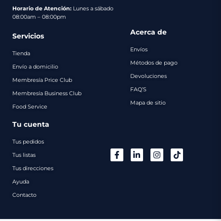
pago
Horario de Atención:
Lunes a sábado
08:00am – 08:00pm
Contacto
Acerca de
Servicios
Envíos
Tienda
Métodos de pago
Envío a domicilio
Devoluciones
Membresía Price Club
FAQ’S
Membresía Business Club
Mapa de sitio
Food Service
Tu cuenta
Tus pedidos
Tus listas
Tus direcciones
Ayuda
Contacto