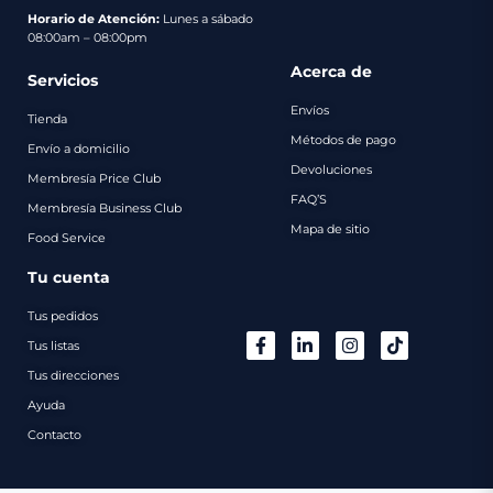
pago
Horario de Atención:
Lunes a sábado
08:00am – 08:00pm
Contacto
Acerca de
Servicios
Envíos
Tienda
Métodos de pago
Envío a domicilio
Devoluciones
Membresía Price Club
FAQ’S
Membresía Business Club
Mapa de sitio
Food Service
Tu cuenta
Tus pedidos
Tus listas
Tus direcciones
Ayuda
Contacto