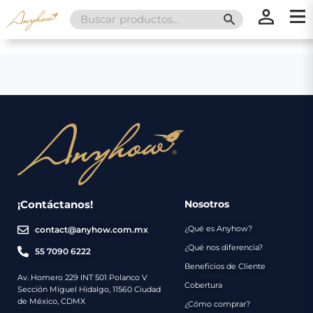
Search
SEARCH BUTT
for:
×
×
Promociones
Inicio
Nosotros
Catálogo
Servicios
Regalos
¡Contáctanos!
Nosotros
¿Qué es Anyhow?
contact@anyhow.com.mx
Envíos
Contacto
¿Qué nos diferencia?
55 7090 6222
Beneficios de Cliente
Métodos
Av. Homero 229 INT 501 Polanco V
Cobertura
Sección Miguel Hidalgo, 11560 Ciudad
de
de México, CDMX
¿Cómo comprar?