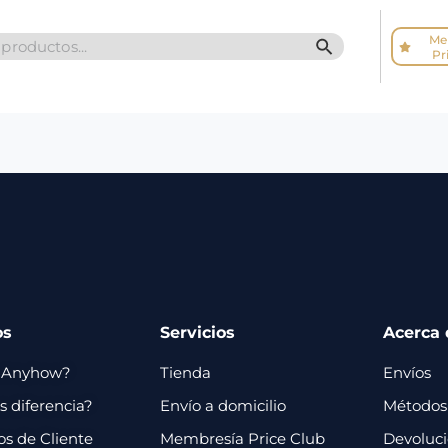
Me
SEARCH BUTTO
Pr
os
Servicios
Acerca 
 Anyhow?
Tienda
Envíos
 diferencia?
Envío a domicilio
Métodos
os de Cliente
Membresía Price Club
Devoluc