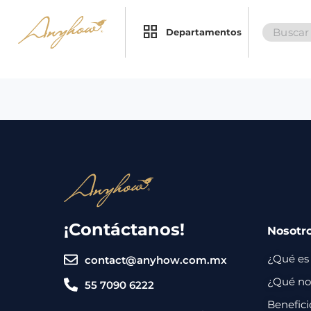
Search
×
×
Departamentos
for:
Promociones
Inicio
Nosotros
Catálogo
Servicios
Regalos
¡Contáctanos!
Nosotr
Envíos
Contacto
¿Qué es
contact@anyhow.com.mx
Métodos
¿Qué nos
55 7090 6222
de
Benefici