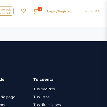
0
mbresía
Login/Registro
Ingresar
C.P.
N
ice Club
de
Tu cuenta
Tus pedidos
 de pago
Tus listas
iones
Tus direcciones