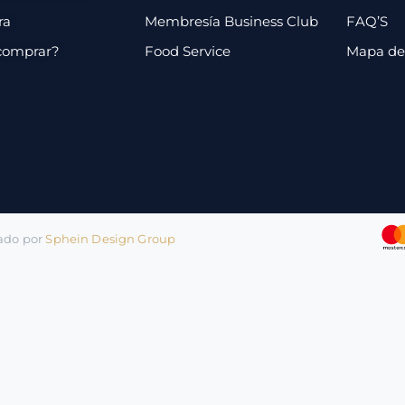
ra
Membresía Business Club
FAQ’S
comprar?
Food Service
Mapa de 
lado por
Sphein Design Group