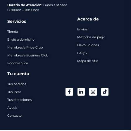
pago
Horario de Atención:
Lunes a sábado
08:00am – 08:00pm
Contacto
Acerca de
Servicios
Envíos
Tienda
Métodos de pago
Envío a domicilio
Devoluciones
Membresía Price Club
FAQ’S
Membresía Business Club
Mapa de sitio
Food Service
Tu cuenta
Tus pedidos
Tus listas
Tus direcciones
Ayuda
Contacto