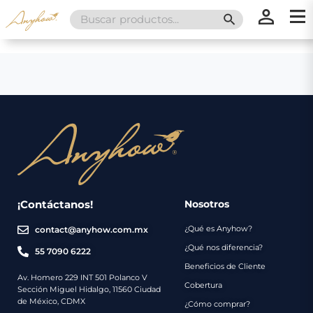
Search
SEARCH BUTT
for:
×
×
Promociones
Inicio
Nosotros
Catálogo
Servicios
Regalos
¡Contáctanos!
Nosotros
¿Qué es Anyhow?
contact@anyhow.com.mx
Envíos
Contacto
¿Qué nos diferencia?
55 7090 6222
Beneficios de Cliente
Métodos
Av. Homero 229 INT 501 Polanco V
Cobertura
Sección Miguel Hidalgo, 11560 Ciudad
de
de México, CDMX
¿Cómo comprar?