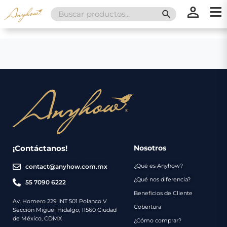
Search
SEARCH BUTT
for:
×
×
Promociones
Inicio
Nosotros
Catálogo
Servicios
Regalos
¡Contáctanos!
Nosotros
¿Qué es Anyhow?
contact@anyhow.com.mx
Envíos
Contacto
¿Qué nos diferencia?
55 7090 6222
Beneficios de Cliente
Métodos
Av. Homero 229 INT 501 Polanco V
Cobertura
Sección Miguel Hidalgo, 11560 Ciudad
de
de México, CDMX
¿Cómo comprar?