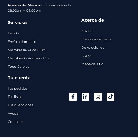
pago
Horario de Atención:
Lunes a sábado
08:00am – 08:00pm
Contacto
Acerca de
Servicios
Envíos
Tienda
Métodos de pago
Envío a domicilio
Devoluciones
Membresía Price Club
FAQ’S
Membresía Business Club
Mapa de sitio
Food Service
Tu cuenta
Tus pedidos
Tus listas
Tus direcciones
Ayuda
Contacto