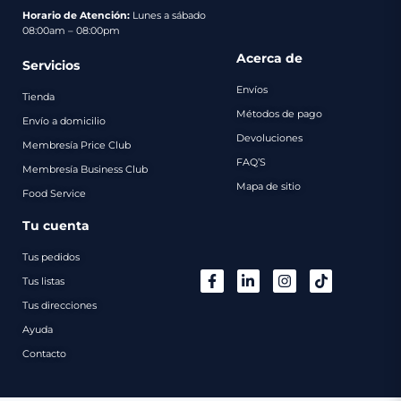
pago
Horario de Atención:
Lunes a sábado
08:00am – 08:00pm
Contacto
Acerca de
Servicios
Envíos
Tienda
Métodos de pago
Envío a domicilio
Devoluciones
Membresía Price Club
FAQ’S
Membresía Business Club
Mapa de sitio
Food Service
Tu cuenta
Tus pedidos
Tus listas
Tus direcciones
Ayuda
Contacto