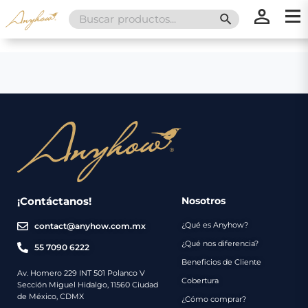
Search
SEARCH BUTT
for:
×
×
Promociones
Inicio
Nosotros
Catálogo
Servicios
Regalos
¡Contáctanos!
Nosotros
¿Qué es Anyhow?
contact@anyhow.com.mx
Envíos
Contacto
¿Qué nos diferencia?
55 7090 6222
Beneficios de Cliente
Métodos
Av. Homero 229 INT 501 Polanco V
Cobertura
Sección Miguel Hidalgo, 11560 Ciudad
de
de México, CDMX
¿Cómo comprar?