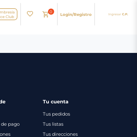
0
mbresía
Login/Registro
Ingresar
C.P.
N
ice Club
de
Tu cuenta
Tus pedidos
 de pago
Tus listas
iones
Tus direcciones