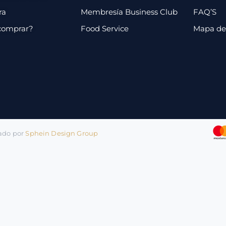
ra
Membresía Business Club
FAQ’S
comprar?
Food Service
Mapa de 
lado por
Sphein Design Group