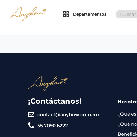
Search
×
×
Departamentos
for:
Promociones
Inicio
Nosotros
Catálogo
Servicios
Regalos
¡Contáctanos!
Nosotr
Envíos
Contacto
¿Qué es
contact@anyhow.com.mx
Métodos
¿Qué nos
55 7090 6222
de
Benefici