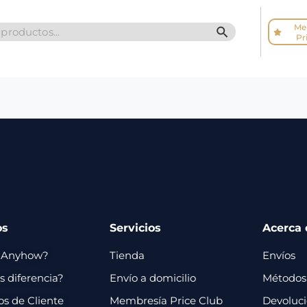
Me
SEARCH BUTTO
Pr
os
Servicios
Acerca 
 Anyhow?
Tienda
Envíos
 diferencia?
Envío a domicilio
Métodos
os de Cliente
Membresía Price Club
Devoluc