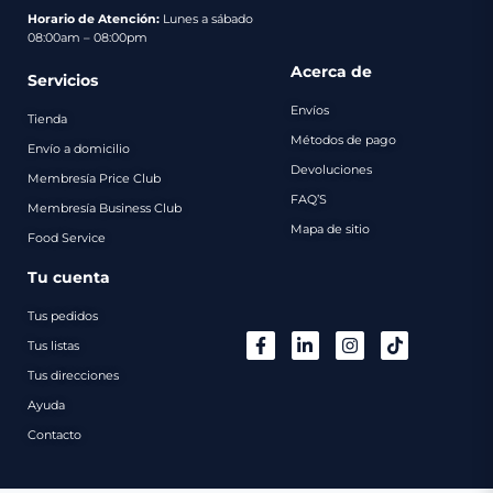
pago
Horario de Atención:
Lunes a sábado
08:00am – 08:00pm
Contacto
Acerca de
Servicios
Envíos
Tienda
Métodos de pago
Envío a domicilio
Devoluciones
Membresía Price Club
FAQ’S
Membresía Business Club
Mapa de sitio
Food Service
Tu cuenta
Tus pedidos
Tus listas
Tus direcciones
Ayuda
Contacto