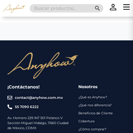
Search
SEARCH BUTT
for:
×
×
Promociones
Inicio
Nosotros
Catálogo
Servicios
Regalos
¡Contáctanos!
Nosotros
¿Qué es Anyhow?
contact@anyhow.com.mx
Envíos
Contacto
¿Qué nos diferencia?
55 7090 6222
Beneficios de Cliente
Métodos
Av. Homero 229 INT 501 Polanco V
Cobertura
Sección Miguel Hidalgo, 11560 Ciudad
de
de México, CDMX
¿Cómo comprar?