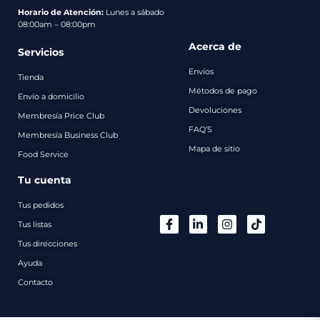
pago
Horario de Atención:
Lunes a sábado
08:00am – 08:00pm
Contacto
Acerca de
Servicios
Envíos
Tienda
Métodos de pago
Envío a domicilio
Devoluciones
Membresía Price Club
FAQ’S
Membresía Business Club
Mapa de sitio
Food Service
Tu cuenta
Tus pedidos
Tus listas
Tus direcciones
Ayuda
Contacto