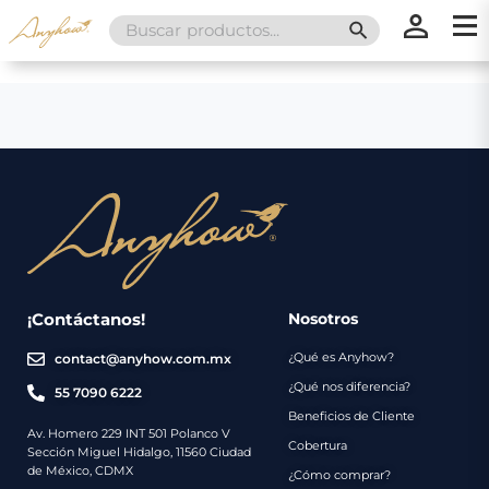
Search
SEARCH BUTT
for:
×
×
Promociones
Inicio
Nosotros
Catálogo
Servicios
Regalos
¡Contáctanos!
Nosotros
¿Qué es Anyhow?
contact@anyhow.com.mx
Envíos
Contacto
¿Qué nos diferencia?
55 7090 6222
Beneficios de Cliente
Métodos
Av. Homero 229 INT 501 Polanco V
Cobertura
Sección Miguel Hidalgo, 11560 Ciudad
de
de México, CDMX
¿Cómo comprar?