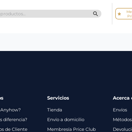
Me
SEARCH BUTTO
Pr
os
Servicios
Acerca 
 Anyhow?
Tienda
Envíos
 diferencia?
Envío a domicilio
Métodos
os de Cliente
Membresía Price Club
Devoluc