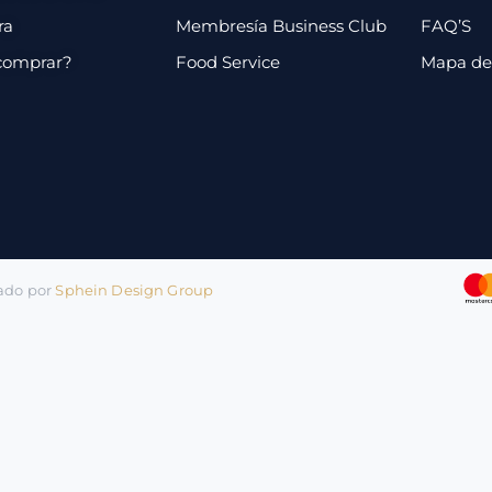
ra
Membresía Business Club
FAQ’S
comprar?
Food Service
Mapa de 
lado por
Sphein Design Group