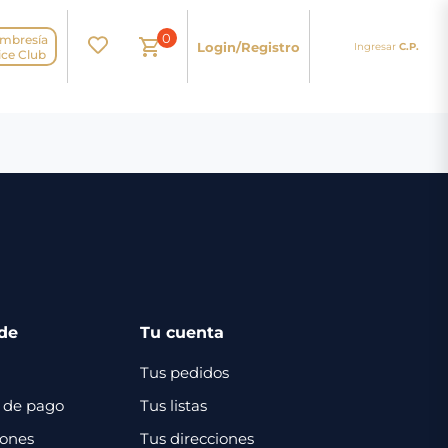
0
mbresía
Login/Registro
Ingresar
C.P.
N
ice Club
de
Tu cuenta
Tus pedidos
 de pago
Tus listas
iones
Tus direcciones