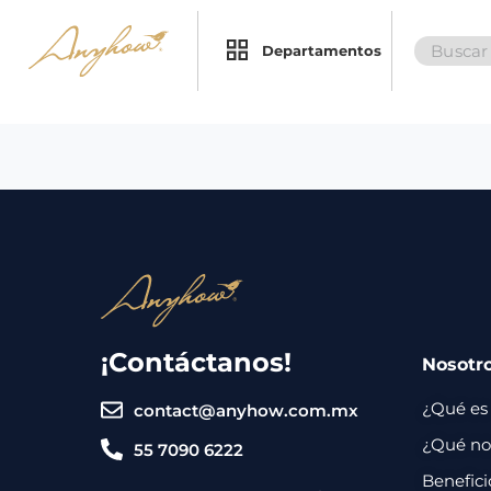
Search
×
×
Departamentos
for:
Promociones
Inicio
Nosotros
Catálogo
Servicios
Regalos
¡Contáctanos!
Nosotr
Envíos
Contacto
¿Qué es
contact@anyhow.com.mx
Métodos
¿Qué nos
55 7090 6222
de
Benefici