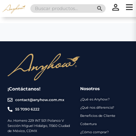
Search
SEARCH BUTT
for:
×
×
Promociones
Inicio
Nosotros
Catálogo
Servicios
Regalos
¡Contáctanos!
Nosotros
¿Qué es Anyhow?
contact@anyhow.com.mx
Envíos
Contacto
¿Qué nos diferencia?
55 7090 6222
Beneficios de Cliente
Métodos
Av. Homero 229 INT 501 Polanco V
Cobertura
Sección Miguel Hidalgo, 11560 Ciudad
de
de México, CDMX
¿Cómo comprar?