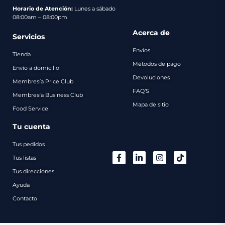
pago
Horario de Atención:
Lunes a sábado
08:00am – 08:00pm
Contacto
Acerca de
Servicios
Envíos
Tienda
Métodos de pago
Envío a domicilio
Devoluciones
Membresía Price Club
FAQ’S
Membresía Business Club
Mapa de sitio
Food Service
Tu cuenta
Tus pedidos
Tus listas
Tus direcciones
Ayuda
Contacto