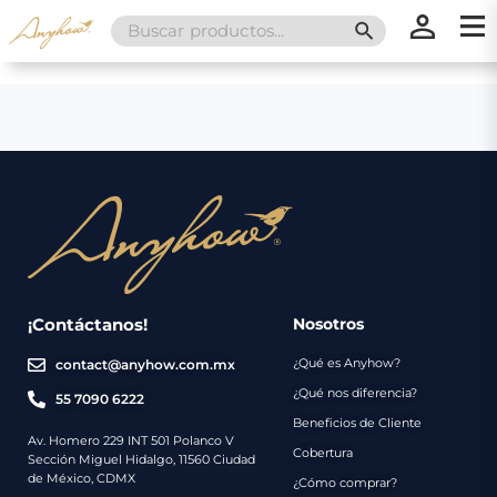
Search
SEARCH BUTT
for:
×
×
Promociones
Inicio
Nosotros
Catálogo
Servicios
Regalos
¡Contáctanos!
Nosotros
¿Qué es Anyhow?
contact@anyhow.com.mx
Envíos
Contacto
¿Qué nos diferencia?
55 7090 6222
Beneficios de Cliente
Métodos
Av. Homero 229 INT 501 Polanco V
Cobertura
Sección Miguel Hidalgo, 11560 Ciudad
de
de México, CDMX
¿Cómo comprar?