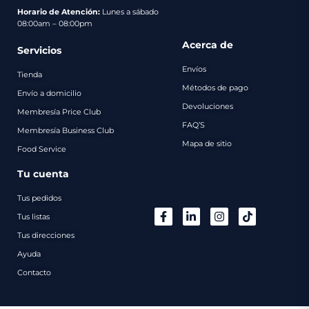
pago
Horario de Atención:
Lunes a sábado
08:00am – 08:00pm
Contacto
Acerca de
Servicios
Envíos
Tienda
Métodos de pago
Envío a domicilio
Devoluciones
Membresía Price Club
FAQ’S
Membresía Business Club
Mapa de sitio
Food Service
Tu cuenta
Tus pedidos
Tus listas
Tus direcciones
Ayuda
Contacto