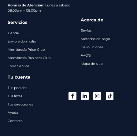
pago
Horario de Atención:
Lunes a sábado
08:00am – 08:00pm
Contacto
Acerca de
Servicios
Envíos
Tienda
Métodos de pago
Envío a domicilio
Devoluciones
Membresía Price Club
FAQ’S
Membresía Business Club
Mapa de sitio
Food Service
Tu cuenta
Tus pedidos
Tus listas
Tus direcciones
Ayuda
Contacto