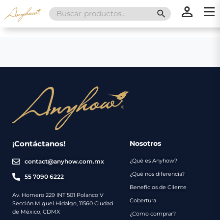
Search
SEARCH BUTT
for:
×
×
Promociones
Inicio
Nosotros
Catálogo
Servicios
Regalos
¡Contáctanos!
Nosotros
¿Qué es Anyhow?
contact@anyhow.com.mx
Envíos
Contacto
¿Qué nos diferencia?
55 7090 6222
Beneficios de Cliente
Métodos
Av. Homero 229 INT 501 Polanco V
Cobertura
Sección Miguel Hidalgo, 11560 Ciudad
de
de México, CDMX
¿Cómo comprar?