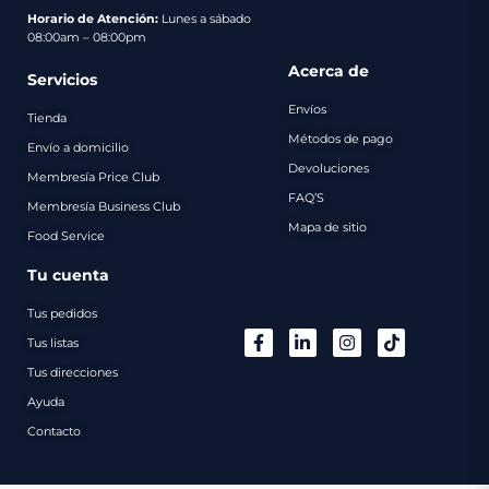
pago
Horario de Atención:
Lunes a sábado
08:00am – 08:00pm
Contacto
Acerca de
Servicios
Envíos
Tienda
Métodos de pago
Envío a domicilio
Devoluciones
Membresía Price Club
FAQ’S
Membresía Business Club
Mapa de sitio
Food Service
Tu cuenta
Tus pedidos
Tus listas
Tus direcciones
Ayuda
Contacto