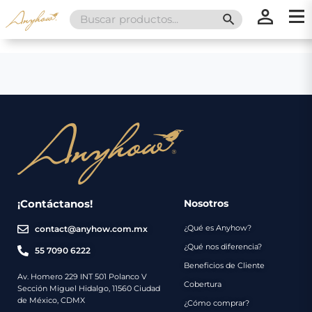
Search
SEARCH BUTT
for:
×
×
Promociones
Inicio
Nosotros
Catálogo
Servicios
Regalos
¡Contáctanos!
Nosotros
¿Qué es Anyhow?
contact@anyhow.com.mx
Envíos
Contacto
¿Qué nos diferencia?
55 7090 6222
Beneficios de Cliente
Métodos
Av. Homero 229 INT 501 Polanco V
Cobertura
Sección Miguel Hidalgo, 11560 Ciudad
de
de México, CDMX
¿Cómo comprar?