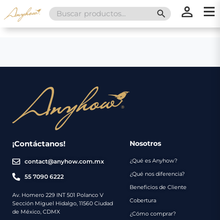
Search
SEARCH BUTT
for:
×
×
Promociones
Inicio
Nosotros
Catálogo
Servicios
Regalos
¡Contáctanos!
Nosotros
¿Qué es Anyhow?
contact@anyhow.com.mx
Envíos
Contacto
¿Qué nos diferencia?
55 7090 6222
Beneficios de Cliente
Métodos
Av. Homero 229 INT 501 Polanco V
Cobertura
Sección Miguel Hidalgo, 11560 Ciudad
de
de México, CDMX
¿Cómo comprar?