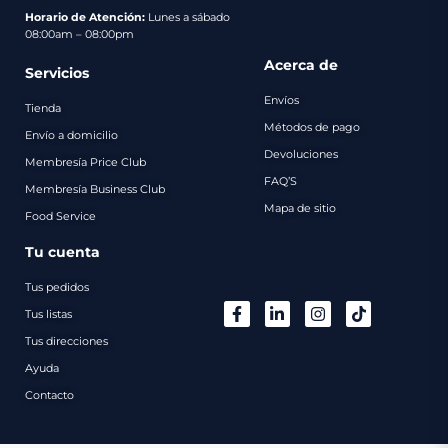
pago
Horario de Atención:
Lunes a sábado
08:00am – 08:00pm
Contacto
Acerca de
Servicios
Envíos
Tienda
Métodos de pago
Envío a domicilio
Devoluciones
Membresía Price Club
FAQ’S
Membresía Business Club
Mapa de sitio
Food Service
Tu cuenta
Tus pedidos
Tus listas
Tus direcciones
Ayuda
Contacto