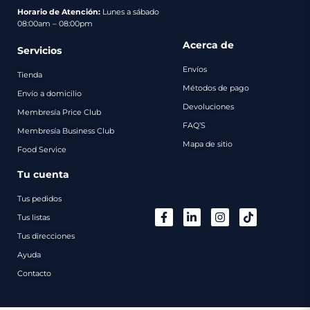
pago
Horario de Atención:
Lunes a sábado
08:00am – 08:00pm
Contacto
Acerca de
Servicios
Envíos
Tienda
Métodos de pago
Envío a domicilio
Devoluciones
Membresía Price Club
FAQ’S
Membresía Business Club
Mapa de sitio
Food Service
Tu cuenta
Tus pedidos
Tus listas
Tus direcciones
Ayuda
Contacto