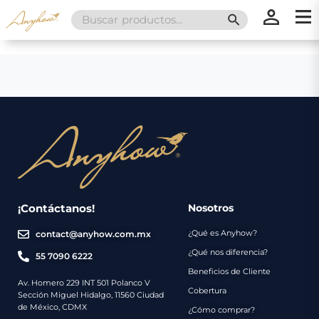
Search
SEARCH BUTT
for:
×
×
Promociones
Inicio
Nosotros
Catálogo
Servicios
Regalos
¡Contáctanos!
Nosotros
¿Qué es Anyhow?
contact@anyhow.com.mx
Envíos
Contacto
¿Qué nos diferencia?
55 7090 6222
Beneficios de Cliente
Métodos
Av. Homero 229 INT 501 Polanco V
Cobertura
Sección Miguel Hidalgo, 11560 Ciudad
de
de México, CDMX
¿Cómo comprar?