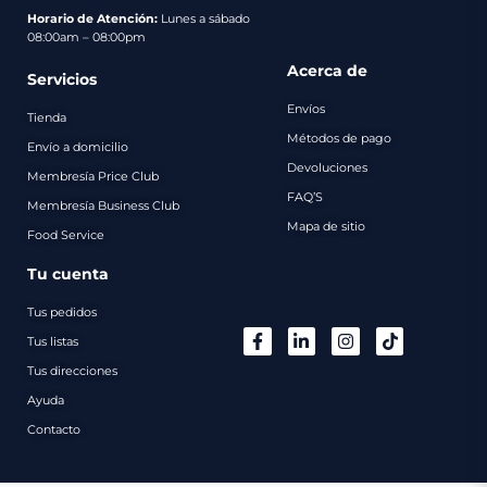
pago
Horario de Atención:
Lunes a sábado
08:00am – 08:00pm
Contacto
Acerca de
Servicios
Envíos
Tienda
Métodos de pago
Envío a domicilio
Devoluciones
Membresía Price Club
FAQ’S
Membresía Business Club
Mapa de sitio
Food Service
Tu cuenta
Tus pedidos
Tus listas
Tus direcciones
Ayuda
Contacto