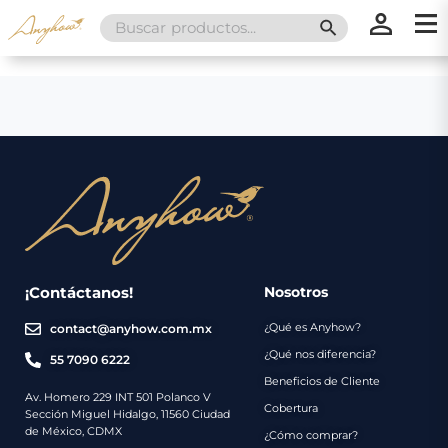
Search
SEARCH BUTT
for:
×
×
Promociones
Inicio
Nosotros
Catálogo
Servicios
Regalos
¡Contáctanos!
Nosotros
¿Qué es Anyhow?
contact@anyhow.com.mx
Envíos
Contacto
¿Qué nos diferencia?
55 7090 6222
Beneficios de Cliente
Métodos
Av. Homero 229 INT 501 Polanco V
Cobertura
Sección Miguel Hidalgo, 11560 Ciudad
de
de México, CDMX
¿Cómo comprar?