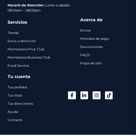
pago
Horario de Atención:
Lunes a sábado
08:00am – 08:00pm
Contacto
Acerca de
Servicios
Envíos
Tienda
Métodos de pago
Envío a domicilio
Devoluciones
Membresía Price Club
FAQ’S
Membresía Business Club
Mapa de sitio
Food Service
Tu cuenta
Tus pedidos
Tus listas
Tus direcciones
Ayuda
Contacto