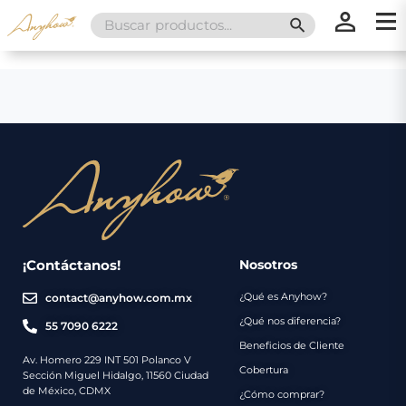
Search
SEARCH BUTT
for:
×
×
Promociones
Inicio
Nosotros
Catálogo
Servicios
Regalos
¡Contáctanos!
Nosotros
¿Qué es Anyhow?
contact@anyhow.com.mx
Envíos
Contacto
¿Qué nos diferencia?
55 7090 6222
Beneficios de Cliente
Métodos
Av. Homero 229 INT 501 Polanco V
Cobertura
Sección Miguel Hidalgo, 11560 Ciudad
de
de México, CDMX
¿Cómo comprar?