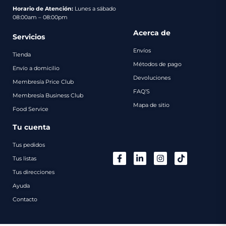
pago
Horario de Atención:
Lunes a sábado
08:00am – 08:00pm
Contacto
Acerca de
Servicios
Envíos
Tienda
Métodos de pago
Envío a domicilio
Devoluciones
Membresía Price Club
FAQ’S
Membresía Business Club
Mapa de sitio
Food Service
Tu cuenta
Tus pedidos
Tus listas
Tus direcciones
Ayuda
Contacto