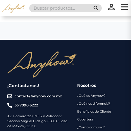
Search
SEARCH BUTT
for:
×
×
Promociones
Inicio
Nosotros
Catálogo
Servicios
Regalos
¡Contáctanos!
Nosotros
¿Qué es Anyhow?
contact@anyhow.com.mx
Envíos
Contacto
¿Qué nos diferencia?
55 7090 6222
Beneficios de Cliente
Métodos
Av. Homero 229 INT 501 Polanco V
Cobertura
Sección Miguel Hidalgo, 11560 Ciudad
de
de México, CDMX
¿Cómo comprar?