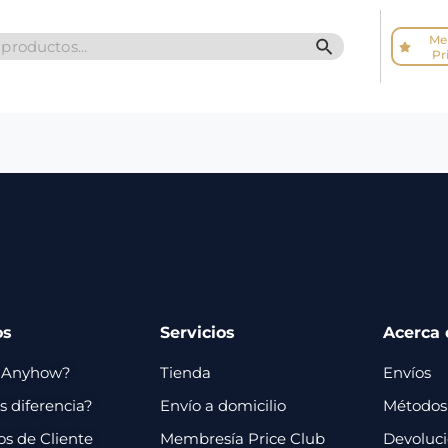
Me
SEARCH BUTTO
Pr
os
Servicios
Acerca 
 Anyhow?
Tienda
Envíos
 diferencia?
Envío a domicilio
Métodos
os de Cliente
Membresía Price Club
Devoluc