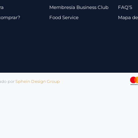
ra
Membresía Business Club
FAQ’S
comprar?
Food Service
Mapa de 
lado por
Sphein Design Group