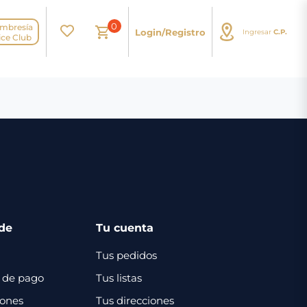
0
mbresía
Login/Registro
Ingresar
C.P.
N
ice Club
de
Tu cuenta
Tus pedidos
 de pago
Tus listas
iones
Tus direcciones