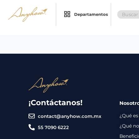
Search
×
×
Departamentos
for:
Promociones
Inicio
Nosotros
Catálogo
Servicios
Regalos
¡Contáctanos!
Nosotr
Envíos
Contacto
¿Qué es
contact@anyhow.com.mx
Métodos
¿Qué nos
55 7090 6222
de
Benefici