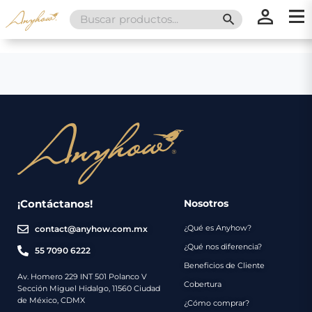
Search
SEARCH BUTT
for:
×
×
Promociones
Inicio
Nosotros
Catálogo
Servicios
Regalos
¡Contáctanos!
Nosotros
¿Qué es Anyhow?
contact@anyhow.com.mx
Envíos
Contacto
¿Qué nos diferencia?
55 7090 6222
Beneficios de Cliente
Métodos
Av. Homero 229 INT 501 Polanco V
Cobertura
Sección Miguel Hidalgo, 11560 Ciudad
de
de México, CDMX
¿Cómo comprar?