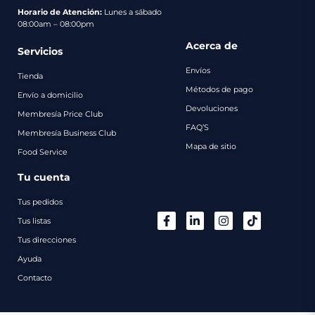
pago
Horario de Atención:
Lunes a sábado
08:00am – 08:00pm
Contacto
Acerca de
Servicios
Envíos
Tienda
Métodos de pago
Envío a domicilio
Devoluciones
Membresía Price Club
FAQ’S
Membresía Business Club
Mapa de sitio
Food Service
Tu cuenta
Tus pedidos
Tus listas
Tus direcciones
Ayuda
Contacto