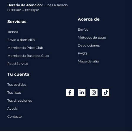
pago
Horario de Atención:
Lunes a sábado
08:00am – 08:00pm
Contacto
Acerca de
Servicios
Envíos
Tienda
Métodos de pago
Envío a domicilio
Devoluciones
Membresía Price Club
FAQ’S
Membresía Business Club
Mapa de sitio
Food Service
Tu cuenta
Tus pedidos
Tus listas
Tus direcciones
Ayuda
Contacto