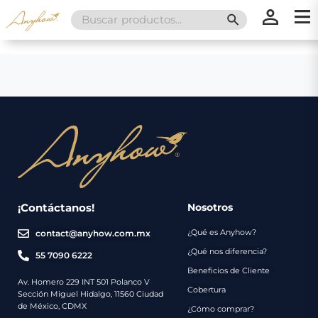
Search
SEARCH BUTT
for:
×
×
Promociones
Inicio
Nosotros
Catálogo
Servicios
Regalos
¡Contáctanos!
Nosotros
¿Qué es Anyhow?
contact@anyhow.com.mx
Envíos
Contacto
¿Qué nos diferencia?
55 7090 6222
Beneficios de Cliente
Métodos
Av. Homero 229 INT 501 Polanco V
Cobertura
Sección Miguel Hidalgo, 11560 Ciudad
de
de México, CDMX
¿Cómo comprar?