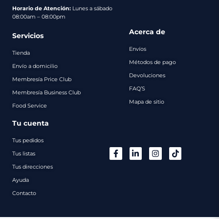
pago
Horario de Atención:
Lunes a sábado
08:00am – 08:00pm
Contacto
Acerca de
Servicios
Envíos
Tienda
Métodos de pago
Envío a domicilio
Devoluciones
Membresía Price Club
FAQ’S
Membresía Business Club
Mapa de sitio
Food Service
Tu cuenta
Tus pedidos
Tus listas
Tus direcciones
Ayuda
Contacto