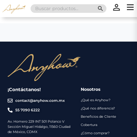
Search
SEARCH BUTT
for:
×
×
Promociones
Inicio
Nosotros
Catálogo
Servicios
Regalos
¡Contáctanos!
Nosotros
¿Qué es Anyhow?
contact@anyhow.com.mx
Envíos
Contacto
¿Qué nos diferencia?
55 7090 6222
Beneficios de Cliente
Métodos
Av. Homero 229 INT 501 Polanco V
Cobertura
Sección Miguel Hidalgo, 11560 Ciudad
de
de México, CDMX
¿Cómo comprar?